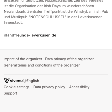
einsetzen unterstützen. Hauptsächliches Ziel des Vereines 
ist die Organisation der Irish Days im wunderschönen 
Neulandpark. Zentraler Treffpunkt ist die Whiskybar, Irish Pub 
und Musikpub "NOTENSCHLÜSSEL" in der Leverkusener 
Innenstadt.
irlandfreunde-leverkusen.de
Imprint of the organizer
(opens in a new tab)
Data privacy of the organizer
(opens in 
General terms and conditions of the organizer
(opens in a new ta
SWITCH LANGUAGE
Cookie settings
(opens in a new tab)
Data privacy policy
(opens in a new tab)
Accessibility
(opens in a n
Support
(opens in a new tab)