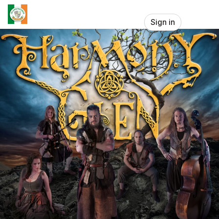
Skip header
Irlandfreunde Leverkusen e.V. (gem
Sign in